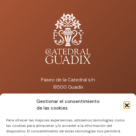
Paseo de la Catedral s/n
18500 Guadix
catedraldeguadix@artisplendore.com
Gestionar el consentimiento
de las cookies
Tfno: 692 574 671
Para ofrecer las mejores experiencias, utilizamos tecnologías como
las cookies para almacenar y/o acceder a la información del
dispositivo. El consentimiento de estas tecnologías nos permitirá