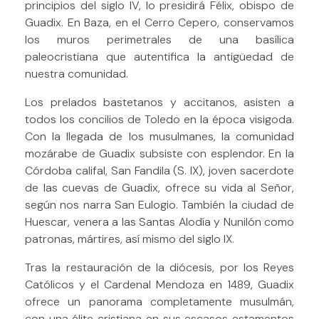
principios del siglo IV, lo presidirá Félix, obispo de
Guadix. En Baza, en el Cerro Cepero, conservamos
los muros perimetrales de una basílica
paleocristiana que autentifica la antigüedad de
nuestra comunidad.
Los prelados bastetanos y accitanos, asisten a
todos los concilios de Toledo en la época visigoda.
Con la llegada de los musulmanes, la comunidad
mozárabe de Guadix subsiste con esplendor. En la
Córdoba califal, San Fandila (S. IX), joven sacerdote
de las cuevas de Guadix, ofrece su vida al Señor,
según nos narra San Eulogio. También la ciudad de
Huescar, venera a las Santas Alodía y Nunilón como
patronas, mártires, así mismo del siglo IX.
Tras la restauración de la diócesis, por los Reyes
Católicos y el Cardenal Mendoza en 1489, Guadix
ofrece un panorama completamente musulmán,
con una élite cristiana en sus escasos estamentos