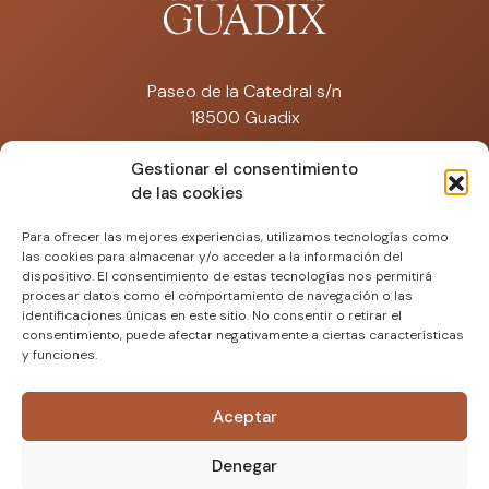
Paseo de la Catedral s/n
18500 Guadix
catedraldeguadix@artisplendore.com
Gestionar el consentimiento
de las cookies
Tfno: 692 574 671
Para ofrecer las mejores experiencias, utilizamos tecnologías como
las cookies para almacenar y/o acceder a la información del
dispositivo. El consentimiento de estas tecnologías nos permitirá
procesar datos como el comportamiento de navegación o las
identificaciones únicas en este sitio. No consentir o retirar el
consentimiento, puede afectar negativamente a ciertas características
y funciones.
Aceptar
Denegar