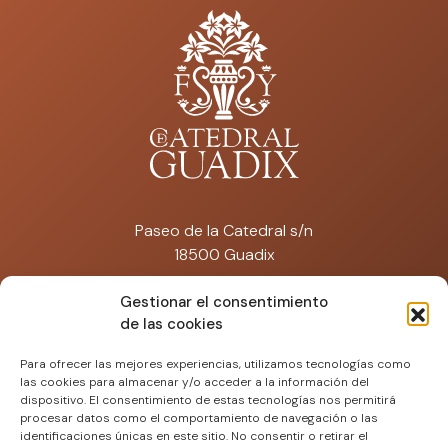
Paseo de la Catedral s/n
18500 Guadix
catedraldeguadix@artisplendore.com
Gestionar el consentimiento
de las cookies
Tfno: 692 574 671
Para ofrecer las mejores experiencias, utilizamos tecnologías como
las cookies para almacenar y/o acceder a la información del
dispositivo. El consentimiento de estas tecnologías nos permitirá
procesar datos como el comportamiento de navegación o las
identificaciones únicas en este sitio. No consentir o retirar el