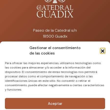
Paseo de la Catedral s/n
18500 Guadix
catedraldeguadix@artisplendore.com
Gestionar el consentimiento
de las cookies
Tfno: 692 574 671
Para ofrecer las mejores experiencias, utilizamos tecnologías como
las cookies para almacenar y/o acceder a la información del
dispositivo. El consentimiento de estas tecnologías nos permitirá
procesar datos como el comportamiento de navegación o las
identificaciones únicas en este sitio. No consentir o retirar el
consentimiento, puede afectar negativamente a ciertas características
y funciones.
Aceptar