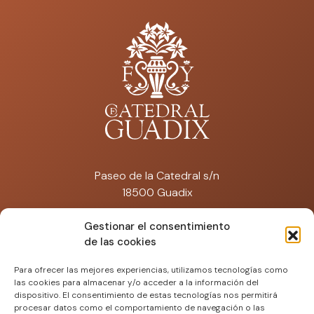
Paseo de la Catedral s/n
18500 Guadix
catedraldeguadix@artisplendore.com
Gestionar el consentimiento
de las cookies
Tfno: 692 574 671
Para ofrecer las mejores experiencias, utilizamos tecnologías como
las cookies para almacenar y/o acceder a la información del
dispositivo. El consentimiento de estas tecnologías nos permitirá
procesar datos como el comportamiento de navegación o las