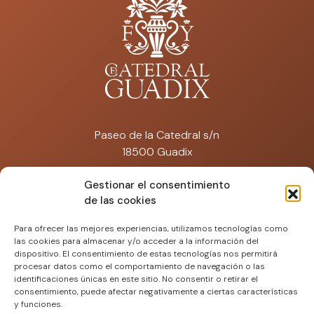
Paseo de la Catedral s/n
18500 Guadix
catedraldeguadix@artisplendore.com
Gestionar el consentimiento
de las cookies
Tfno: 692 574 671
Para ofrecer las mejores experiencias, utilizamos tecnologías como
las cookies para almacenar y/o acceder a la información del
dispositivo. El consentimiento de estas tecnologías nos permitirá
procesar datos como el comportamiento de navegación o las
identificaciones únicas en este sitio. No consentir o retirar el
consentimiento, puede afectar negativamente a ciertas características
y funciones.