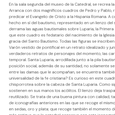
En la sala segunda del museo de la Catedral, se recrea la
Arranca con dos magníficos cuadros de Pedro y Pablo, r
predicar el Evangelio de Cristo a la Hispania Romana. A c
hecho en sí del bautismo, representado en un lienzo del 
derrama las aguas bautismales sobre Luparia, la Primera 
que este cuadro es fedatario del nacimiento de la Iglesia
gracia del Santo Bautismo. Todas las figuras se inscribe
Varón vestido de pontifical en un retrato idealizado y ju
verdaderos retratos de personajes del momento, las car
temporal. Santa Luparia, arrodillada junto a la pila baut
posición social, además de su santidad, no solamente se
entre las damas que le acompañan, se encuentra también 
universalidad de la fe cristiana? Es curioso en este cuadr
chisporrotea sobre la cabeza de Santa Luparia. Como sign
sostienen en sus manos los acólitos. El lienzo deja traspa
reutilizado. Se trata de una buena pintura con calidad, 
de iconografías anteriores en las que se recoge el mis
en sedas, oro y plata; que recoge también el momento de