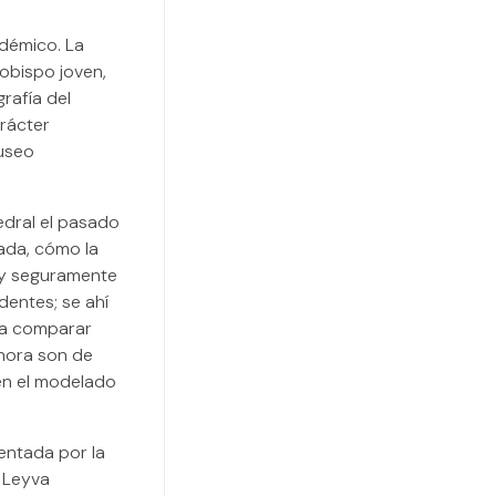
démico. La
 obispo joven,
rafía del
rácter
museo
tedral el pasado
ada, cómo la
l y seguramente
dentes; se ahí
da comparar
ahora son de
en el modelado
entada por la
 Leyva