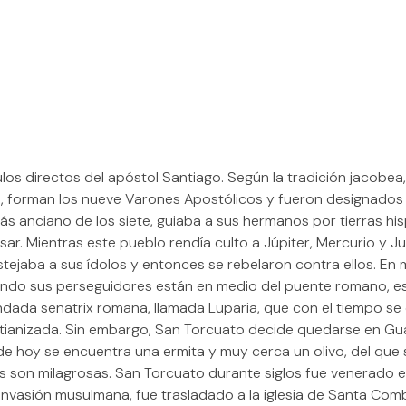
os directos del apóstol Santiago. Según la tradición jacobea,
uio, forman los nueve Varones Apostólicos y fueron designado
s anciano de los siete, guiaba a sus hermanos por tierras his
ar. Mientras este pueblo rendía culto a Júpiter, Mercurio y Ju
tejaba a sus ídolos y entonces se rebelaron contra ellos. En 
cuando sus perseguidores están en medio del puente romano, e
ada senatrix romana, llamada Luparia, que con el tiempo se 
tianizada. Sin embargo, San Torcuato decide quedarse en Gu
de hoy se encuentra una ermita y muy cerca un olivo, del que 
as son milagrosas. San Torcuato durante siglos fue venerado 
a invasión musulmana, fue trasladado a la iglesia de Santa Co