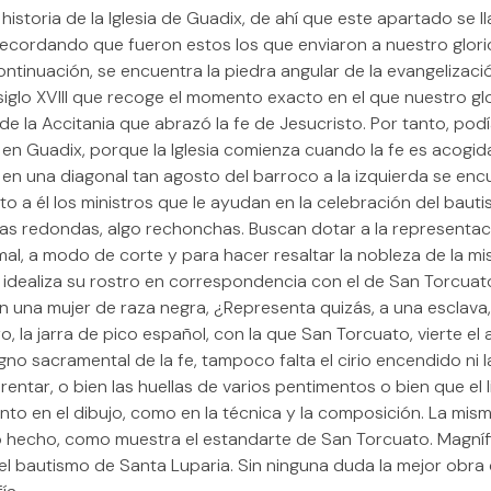
 historia de la Iglesia de Guadix, de ahí que este apartado se 
ecordando que fueron estos los que enviaron a nuestro glori
ontinuación, se encuentra la piedra angular de la evangelizaci
siglo XVIII que recoge el momento exacto en el que nuestro gl
de la Accitania que abrazó la fe de Jesucristo. Por tanto, pod
 en Guadix, porque la Iglesia comienza cuando la fe es acogida
n en una diagonal tan agosto del barroco a la izquierda se enc
nto a él los ministros que le ayudan en la celebración del baut
as redondas, algo rechonchas. Buscan dotar a la representac
ismal, a modo de corte y para hacer resaltar la nobleza de la m
 idealiza su rostro en correspondencia con el de San Torcuat
una mujer de raza negra, ¿Representa quizás, a una esclava, 
o, la jarra de pico español, con la que San Torcuato, vierte el
o sacramental de la fe, tampoco falta el cirio encendido ni l
rentar, o bien las huellas de varios pentimentos o bien que el 
tanto en el dibujo, como en la técnica y la composición. La mi
mo hecho, como muestra el estandarte de San Torcuato. Magní
l bautismo de Santa Luparia. Sin ninguna duda la mejor obra d