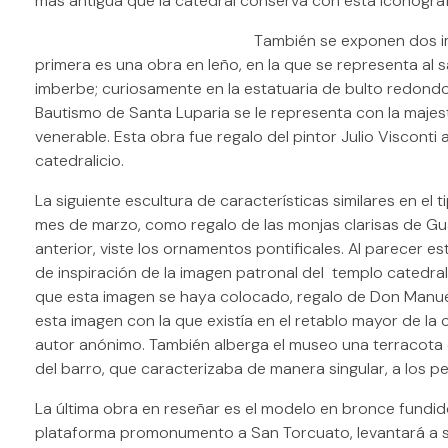
más antigua que la catedral conserva con esta iconograf
T
ambién se exponen dos i
primera es una obra en leño, en la que se representa al s
imberbe; curiosamente en la estatuaria de bulto redondo 
Bautismo de Santa Luparia se le representa con la maje
venerable. Esta obra fue regalo del pintor Julio Visconti
catedralicio.
La siguiente escultura de características similares en el t
mes de marzo, como regalo de las monjas clarisas de Gua
anterior, viste los ornamentos pontificales. Al parecer
de inspiración de la imagen patronal del templo catedrali
que esta imagen se haya colocado, regalo de Don Manuel
esta imagen con la que existía en el retablo mayor de la
autor anónimo. También alberga el museo una terracot
del barro, que caracterizaba de manera singular, a los p
La última obra en reseñar es el modelo en bronce fundi
plataforma promonumento a San Torcuato, levantará a 