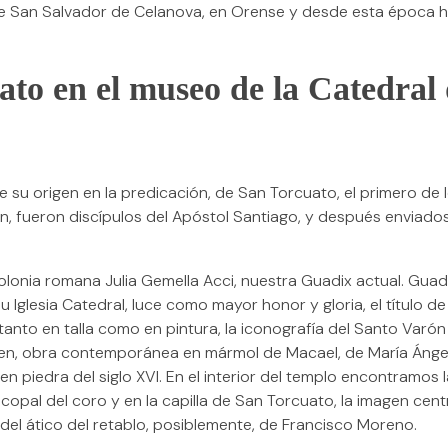
e San Salvador de Celanova, en Orense y desde esta época h
ato en el museo de la Catedral
e su origen en la predicación, de San Torcuato, el primero de 
ón, fueron discípulos del Apóstol Santiago, y después enviado
olonia romana Julia Gemella Acci, nuestra Guadix actual. Guadi
 Iglesia Catedral, luce como mayor honor y gloria, el título de
tanto en talla como en pintura, la iconografía del Santo Varón
gen, obra contemporánea en mármol de Macael, de María Ángel
 piedra del siglo XVI. En el interior del templo encontramos 
scopal del coro y en la capilla de San Torcuato, la imagen centr
 del ático del retablo, posiblemente, de Francisco Moreno.