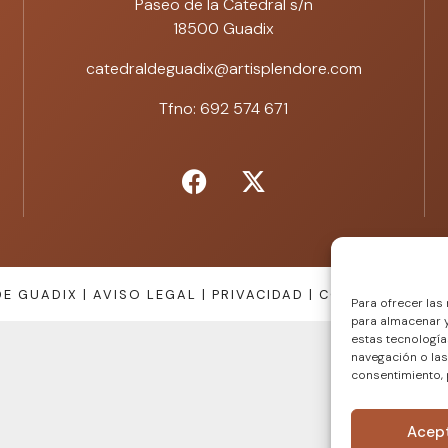
Paseo de la Catedral s/n
18500 Guadix
catedraldeguadix@artisplendore.com
Tfno: 692 574 671
E GUADIX |
AVISO LEGAL
|
PRIVACIDAD
|
COOKIES
|
COND
Para ofrecer las
para almacenar y
estas tecnologí
navegación o las 
consentimiento, 
Acep