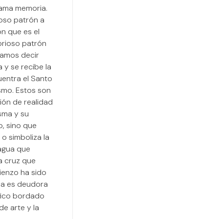
llama memoria.
oso patrón a
ón que es el
orioso patrón
íamos decir
 y se recibe la
uentra el Santo
ismo. Estos son
ión de realidad
isma y su
o, sino que
o simboliza la
 agua que
a cruz que
lienzo ha sido
sma es deudora
fico bordado
e arte y la