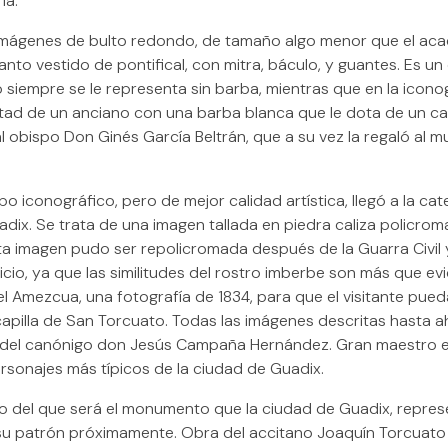
ía.
mágenes de bulto redondo, de tamaño algo menor que el aca
anto vestido de pontifical, con mitra, báculo, y guantes. Es un
siempre se le representa sin barba, mientras que en la iconog
stad de un anciano con una barba blanca que le dota de un ca
 al obispo Don Ginés García Beltrán, que a su vez la regaló al 
ipo iconográfico, pero de mejor calidad artística, llegó a la ca
dix. Se trata de una imagen tallada en piedra caliza policrom
 esta imagen pudo ser repolicromada después de la Guarra Civi
cio, ya que las similitudes del rostro imberbe son más que evi
 Amezcua, una fotografía de 1834, para que el visitante pue
 capilla de San Torcuato. Todas las imágenes descritas hasta 
a del canónigo don Jesús Campaña Hernández. Gran maestro 
ersonajes más típicos de la ciudad de Guadix.
do del que será el monumento que la ciudad de Guadix, repres
su patrón próximamente. Obra del accitano Joaquín Torcuato