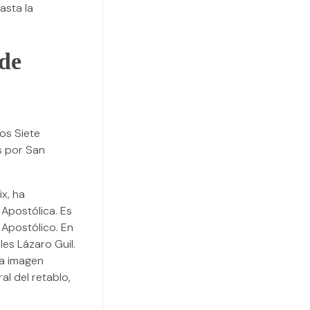
asta la
 de
los Siete
s por San
x, ha
 Apostólica. Es
 Apostólico. En
es Lázaro Guil.
la imagen
al del retablo,