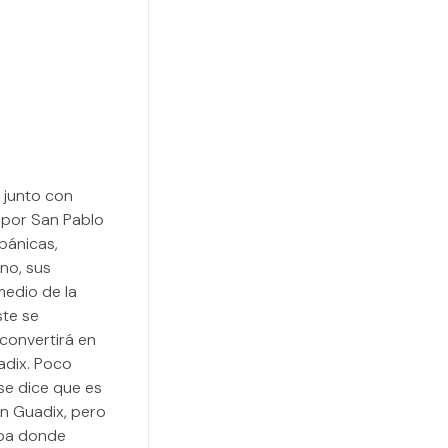
 junto con
s por San Pablo
pánicas,
no, sus
medio de la
ste se
convertirá en
adix. Poco
se dice que es
en Guadix, pero
mba donde