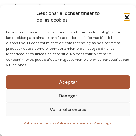
más que mediano experto.
Gestionar el consentimiento
de las cookies
Para ofrecer las mejores experiencias, utilizamos tecnologías como
las cookies para almacenar y/o acceder a la información del
La Escolanía
dispositivo. El consentimiento de estas tecnologías nos permitirá
procesar datos como el comportamiento de navegación o las
Llevó el nombre de esta Catedral, junto a los Papas
identificaciones únicas en este sitio. No consentir o retirar el
consentimiento, puede afectar negativamente a ciertas características
Pablo VI y Juan Pablo II en numerosas ocasiones,
y funciones.
dirigiendo el coro de los niños cantores que
crecimos a su amparo. Toda Europa, en múltiples
Aceptar
viajes, aplaudió su obra. Ahora, los casos accitanos,
nacidos a la sombra de don Carlos Ros, llenan
Denegar
Guadix de alabanza divina y de amor fraterno, en
múltiples corales que propician la cultura y la
Ver preferencias
amistad.
Política de cookies
Política de privacidad
Aviso legal